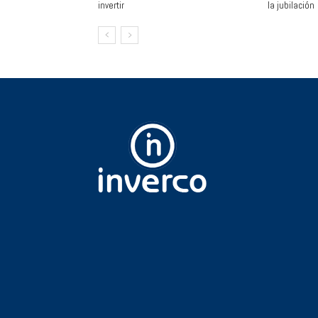
invertir
la jubilación