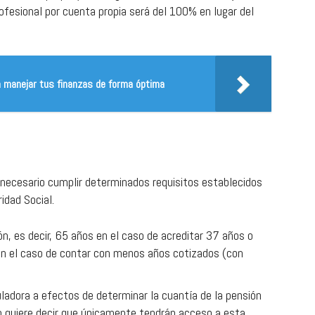
rofesional por cuenta propia será del 100% en lugar del
 a manejar tus finanzas de forma óptima
s necesario cumplir determinados requisitos establecidos
idad Social.
ón, es decir, 65 años en el caso de acreditar 37 años o
en el caso de contar con menos años cotizados (con
uladora a efectos de determinar la cuantía de la pensión
 quiere decir que únicamente tendrán acceso a esta