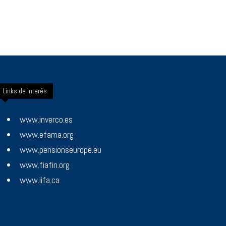
Links de interés
www.inverco.es
www.efama.org
www.pensionseurope.eu
www.fiafin.org
www.iifa.ca