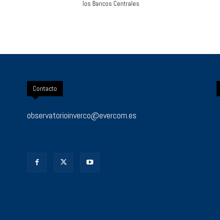
los Bancos Centrales
Contacto
observatorioinverco@evercom.es