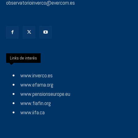
observatorioinverco@evercom.es
Links de interés
www.inverco.es
www.efama.org
www.pensionseurope.eu
www.fiafin.org
www.iifa.ca