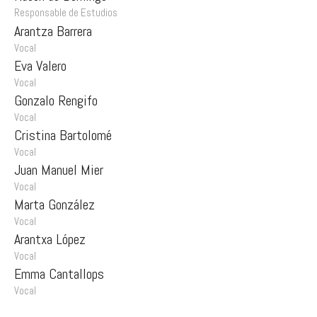
Responsable de Estudios
Arantza Barrera
Vocal
Eva Valero
Vocal
Gonzalo Rengifo
Vocal
Cristina Bartolomé
Vocal
Juan Manuel Mier
Vocal
Marta González
Vocal
Arantxa López
Vocal
Emma Cantallops
Vocal