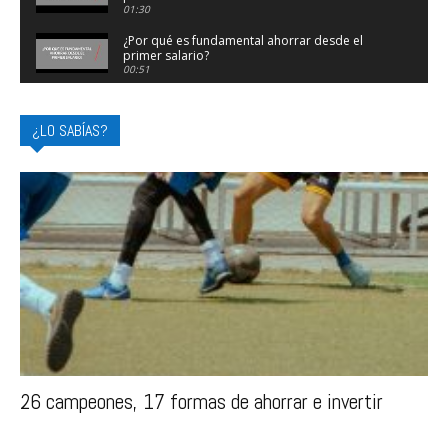
01:30
¿Por qué es fundamental ahorrar desde el
primer salario?
00:51
¿Qué conceptos clave deben conocer los más
jóvenes para ahorrar?
¿LO SABÍAS?
01:00
¿Qué puede hacer el sector financiero para
acercar los Fondos a las nuevas
generaciones?
01:07
26 campeones, 17 formas de ahorrar e invertir