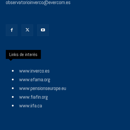
observatorioinverco@evercom.es
Links de interés
www.inverco.es
www.efama.org
www.pensionseurope.eu
www.fiafin.org
www.iifa.ca