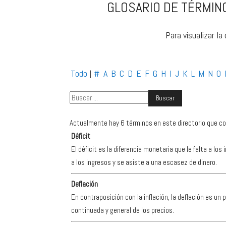
GLOSARIO DE TÉRMINO
Para visualizar la
Todo
#
A
B
C
D
E
F
G
H
I
J
K
L
M
N
O
|
Actualmente hay 6 términos en este directorio que co
Déficit
El déficit es la diferencia monetaria que le falta a l
a los ingresos y se asiste a una escasez de dinero.
Deflación
En contraposición con la inflación, la deflación es 
continuada y general de los precios.