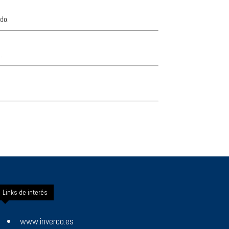
do.
.
Links de interés
www.inverco.es