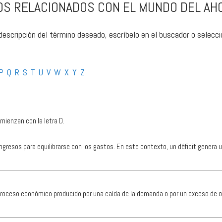
S RELACIONADOS CON EL MUNDO DEL AHO
 descripción del término deseado, escríbelo en el buscador o seleccion
P
Q
R
S
T
U
V
W
X
Y
Z
mienzan con la letra D.
os ingresos para equilibrarse con los gastos. En este contexto, un déficit gene
un proceso económico producido por una caída de la demanda o por un exceso de