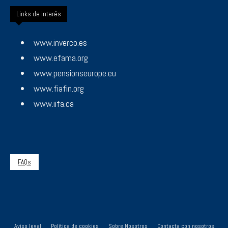
Links de interés
www.inverco.es
www.efama.org
www.pensionseurope.eu
www.fiafin.org
www.iifa.ca
FAQs
Aviso legal
Política de cookies
Sobre Nosotros
Contacta con nosotros