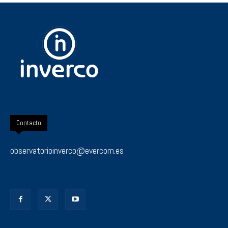
Contacto
observatorioinverco@evercom.es