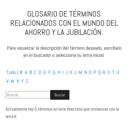
GLOSARIO DE TÉRMINOS
RELACIONADOS CON EL MUNDO DEL
AHORRO Y LA JUBILACIÓN.
Para visualizar la descripción del término deseado, escríbelo
en el buscador o selecciona su letra inicial.
Todo
#
A
B
C
D
E
F
G
H
I
J
K
L
M
N
O
P
Q
R
S
T
U
|
V
W
X
Y
Z
Actualmente hay 0 términos en este directorio que comienzan con la
letra K.