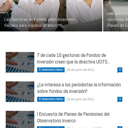
Las Gestora
Las Gestoras de Fondos piden incentivos
sistemas de
fiscales para impulsar el ahorro
Planes de 
7 de cada 10 gestoras de Fondos de
Inversión creen que la directiva UCITS...
El observatorio informa
29 de junio de 2011
0
¿Le interesa a los periodistas la información
sobre fondos de inversión?
El observatorio informa
24 de junio de 2011
0
I Encuesta de Planes de Pensiones del
Observatorio Inverco