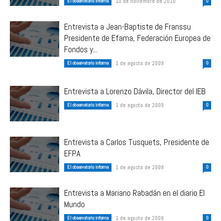
El observatorio informa
10 de noviembre de 2010
0
Entrevista a Jean-Baptiste de Franssu
Presidente de Efama, Federación Europea de
Fondos y...
El observatorio informa
1 de agosto de 2009
0
Entrevista a Lorenzo Dávila, Director del IEB
El observatorio informa
1 de agosto de 2009
0
Entrevista a Carlos Tusquets, Presidente de
EFPA
El observatorio informa
1 de agosto de 2009
0
Entrevista a Mariano Rabadán en el diario El
Mundo
El observatorio informa
1 de agosto de 2009
0