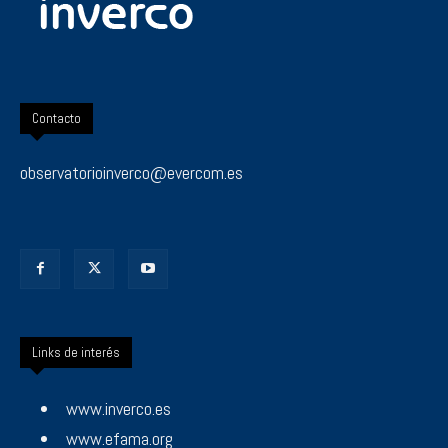
Contacto
observatorioinverco@evercom.es
Links de interés
www.inverco.es
www.efama.org