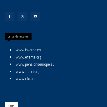
Links de interés
www.inverco.es
www.efama.org
www.pensionseurope.eu
www.fiafin.org
www.iifa.ca
FAQs