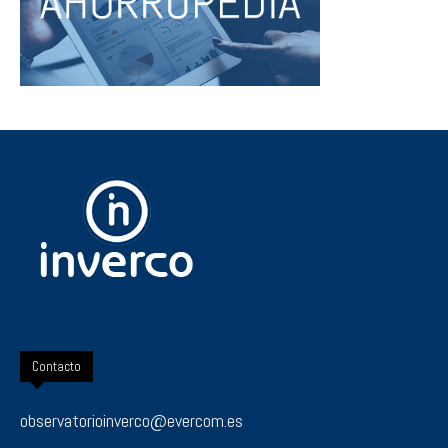
Contacto
observatorioinverco@evercom.es