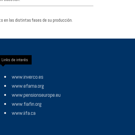
o en las distintas fases de su producción.
Links de interés
www.inverco.es
www.efama.org
www.pensionseurope.eu
www.fiafin.org
www.iifa.ca