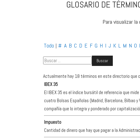
GLOSARIO DE TÉRMINO
Para visualizar la
Todo
#
A
B
C
D
E
F
G
H
I
J
K
L
M
N
O
|
Actualmente hay 18 términos en este directorio que co
IBEX 35
El IBEX 35 es el índice bursátil de referencia que m
cuatro Bolsas Españolas (Madrid, Barcelona, Bilbao y 
compañía que lo integra y ponderado por capitalizació
Impuesto
Cantidad de dinero que hay que pagar a la Administraci