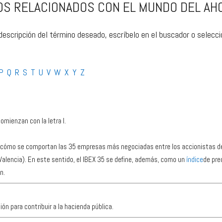
S RELACIONADOS CON EL MUNDO DEL AHO
 descripción del término deseado, escríbelo en el buscador o seleccion
P
Q
R
S
T
U
V
W
X
Y
Z
mienzan con la letra I.
ide cómo se comportan las 35 empresas más negociadas entre los accionistas de
Valencia). En este sentido, el IBEX 35 se define, además, como un
índice
de pre
n.
ón para contribuir a la hacienda pública.