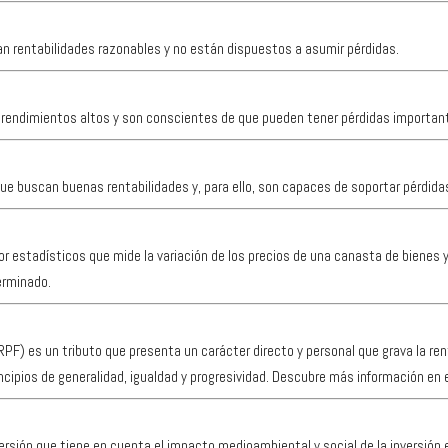
n rentabilidades razonables y no están dispuestos a asumir pérdidas.
r rendimientos altos y son conscientes de que pueden tener pérdidas impor
e buscan buenas rentabilidades y, para ello, son capaces de soportar pérdida
dor estadísticos que mide la variación de los precios de una canasta de bienes
erminado.
RPF) es un tributo que presenta un carácter directo y personal que grava la ren
incipios de generalidad, igualdad y progresividad. Descubre más información en
rsión que tiene en cuenta el impacto medioambiental y social de la inversión 