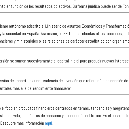
nto en función de los resultados colectivos. Su forma jurídica puede ser de Fon
nismo autónomo adscrito al Ministerio de Asuntos Económicos y Transformación 
 y la sociedad en España. Asimismo, el INE tiene atribuidas otras funciones, en
ancieras y ministeriales o las relaciones de carácter estadístico con organism
versión se suman sucesivamente al capital inicial para producir nuevos interese
ersión de impacto es una tendencia de inversión que refiere a “la colocación d
entales más allá del rendimiento financiero”.
one el foco en productos financieros centrados en temas, tendencias y megate
 estilo de vida, los hábitos de consumo y la economía del futuro. Es el caso, ent
ca. Descubre más información
aquí
.