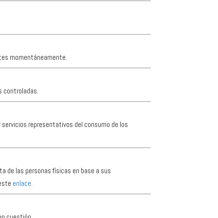
tantes momentáneamente.
s controladas.
 y servicios representativos del consumo de los
ta de las personas físicas en base a sus
 este
enlace
.
en cuestión.