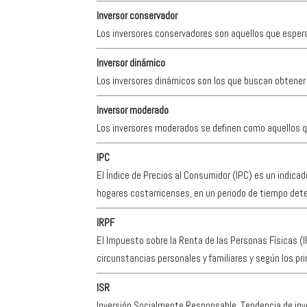
Inversor conservador
Los inversores conservadores son aquellos que espera
Inversor dinámico
Los inversores dinámicos son los que buscan obtene
Inversor moderado
Los inversores moderados se definen como aquellos qu
IPC
El Índice de Precios al Consumidor (IPC) es un indica
hogares costarricenses, en un periodo de tiempo det
IRPF
El Impuesto sobre la Renta de las Personas Físicas (I
circunstancias personales y familiares y según los pr
ISR
Inversión Socialmente Responsable. Tendencia de inve