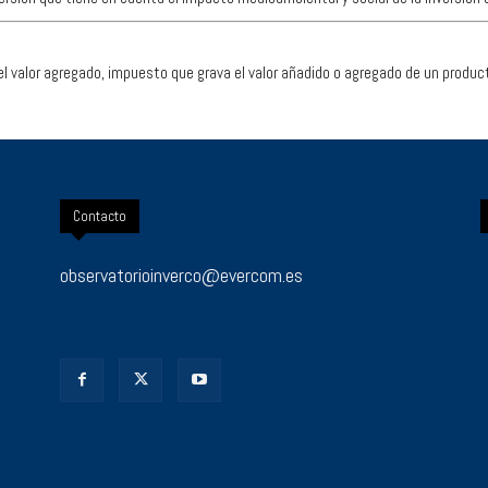
l valor agregado, impuesto que grava el valor añadido o agregado de un product
Contacto
observatorioinverco@evercom.es