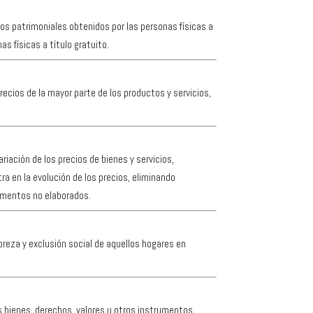
os patrimoniales obtenidos por las personas físicas a
s físicas a título gratuito.
ecios de la mayor parte de los productos y servicios,
riación de los precios de bienes y servicios,
ra en la evolución de los precios, eliminando
limentos no elaborados.
obreza y exclusión social de aquellos hogares en
os bienes, derechos, valores u otros instrumentos