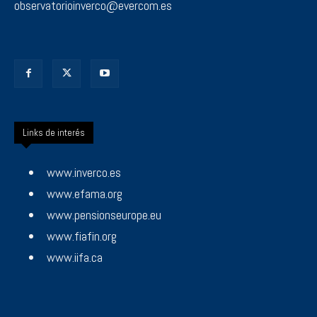
observatorioinverco@evercom.es
Links de interés
www.inverco.es
www.efama.org
www.pensionseurope.eu
www.fiafin.org
www.iifa.ca