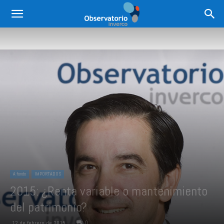
A fondo
IMPORTADOS
2015: ¿Renta variable o mantenimiento
del patrimonio?
0
12 de febrero de 2015