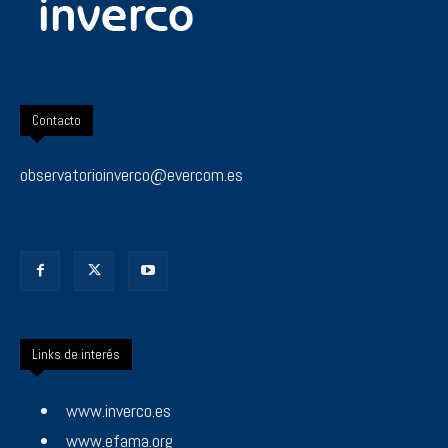
Contacto
observatorioinverco@evercom.es
Links de interés
www.inverco.es
www.efama.org