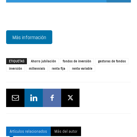
Más información
ETIQUETAS
Ahorro jubilación
fondos de inversión
gestoras de fondos
inversión
millennials
renta fija
renta variable
Artículos relacionados
Más del autor